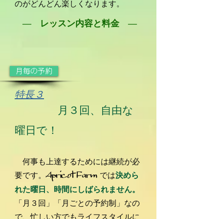
のがどんどん楽しくなります。
― レッスン内容と料金 ―
月毎の予約
特長３
月３回、自由な
曜日で！
​何事も上達するためには継続が必
Apricot Farm
要です。
では
決めら
れた曜日、時間にしばられません。
「月３回」「月ごとの予約制」なの
で、忙しい方でもライフスタイルに