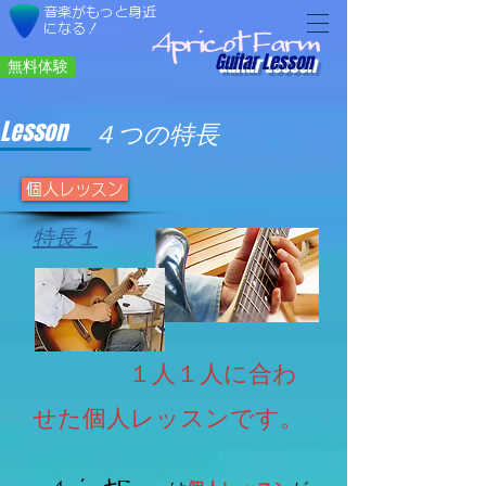
音楽
がもっと身近
になる！
Guitar Lesson
無料体験
Lesson
４つの特長
個人レッスン
特長１
１人１人に合わ
せた個人レッスンです。