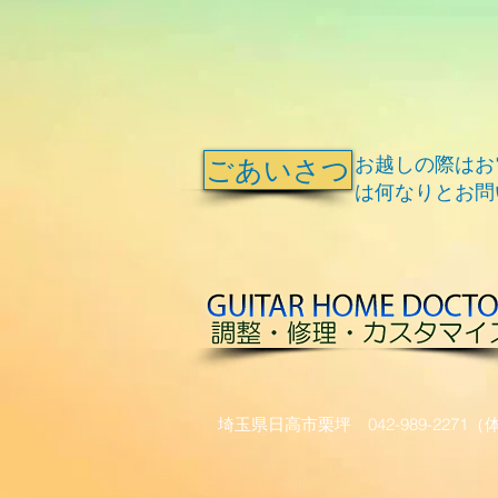
ごあいさつ
​お越しの際は
は何なりとお問
埼玉県日高市栗坪 042-989-2271​（体